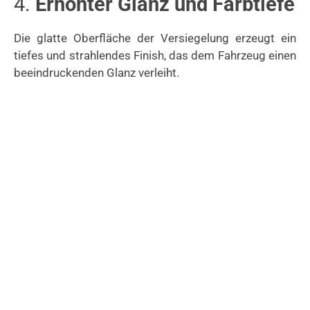
4.
Erhöhter Glanz und Farbtiefe
Die glatte Oberfläche der Versiegelung erzeugt ein
tiefes und strahlendes Finish, das dem Fahrzeug einen
beeindruckenden Glanz verleiht.
5.
Widerstandsfähigkeit
gegenüber Chemikalien
Keramikversiegelungen sind beständig gegenüber
verschiedenen Chemikalien und Abrieb, was die
Langlebigkeit der Lackierung erhöht.
Fazit
Eine Keramikversiegelung bietet umfassenden Schutz
für Ihr Fahrzeug und trägt dazu bei, dessen Wert zu
erhalten.
Durch die Kombination aus langfristigem